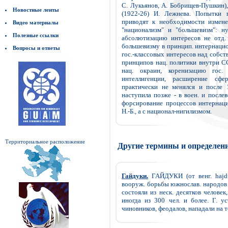
С. Лукьянов, А. Бобрищев-Пушкин), 
Новостные ленты
(1922-26) И. Лежнева. Попытки п
приводят к необходимости измене
Видео материалы
"национализм" и "большевизм": н
Полезные ссылки
абсолютизацию интересов не отд. э
большевизму в принцип. интернацио
Вопросы и ответы
гос.-классовых интересов над собст
принципов нац. политики внутри СС
нац. окраин, коренизацию гос.
интеллигенции, расширение сф
практически не менялся и после 
наступила позже - в воен. и послев
форсирование процессов интернаци
Н.-Б., а с национал-нигилизмом.
Территориальное расположение
Другие термины и определен
Гайдуки.
ГАЙДУКИ (от венг. hajdu
вооруж. борьбы южнослав. народов 
состояли из неск. десятков челове
иногда из 300 чел. и более. Г. у
чиновников, феодалов, нападали на то