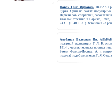
Новак Григ. Ирмович.
НОВАК Григ
цирка. Один из самых популярных 
Первый сов. спортсмен, завоевавши
тяжелой атлетике в Париже, 1946)
СССР (1940-1951). Установил 23 рек
Альбанов Валериан Ив.
АЛЬБАНО
полярной экспедиции Г. Л. Брусил
1914 с частью экипажа прошел пеш
Земли Франца-Иосифа. А. и матро
похода) подобраны эксп. Г. Я. Седова