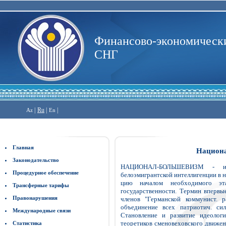
Финансово-экономически
СНГ
|
Ru
|
|
Az
En
Главная
Национа
Законодательство
НАЦИОНАЛ-БОЛЬШЕВИЗМ - иде
Процедурное обеспечение
белоэмигрантской интеллигенции в на
цию началом необходимого эт
Трансферные тарифы
государственности. Термин впервы
Правонарушения
членов "Германской коммунист. 
объединение всех патриотич. си
Международные связи
Становление и развитие идеологи
теоретиков сменовеховского движен
Статистика