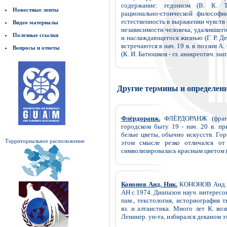
содержание: гедонизм (В. К. Т
Новостные ленты
рационально-стоической философи
естественность в выражении чувств (
Видео материалы
независимости человека, удалившег
Полезные ссылки
и наслаждающегося жизнью (Г. Р. Де
встречаются в нач. 19 в. в поэзии А
Вопросы и ответы
(К. И. Батюшков - гл. анакреотич. нап
Другие термины и определен
Флёрдоранж.
ФЛЁРДОРАНЖ (франц. 
городском быту 19 - нач. 20 в. п
белые цветы, обычно искусств. Гор
Территориальное расположение
этом смысле резко отличался от 
символизировалась красным цветом (с
Кононов Анд. Ник.
КОНОНОВ Анд. Ни
АН с 1974. Диапазон науч. интересов 
пам., текстология, историография 
яз. и алтаистика. Много лет К. воз
Ленингр. ун-та, избирался деканом это