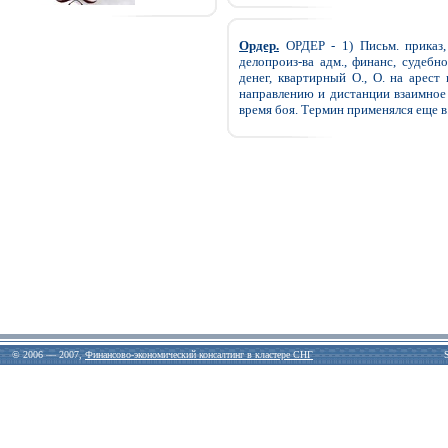
Ордер.
ОРДЕР - 1) Письм. приказ,
делопроиз-ва адм., финанс, судебно
денег, квартирный О., О. на арест 
направлению и дистанции взаимное 
время боя. Термин применялся еще в.
© 2006 — 2007,
Финансово-экономический консалтинг в кластере СНГ