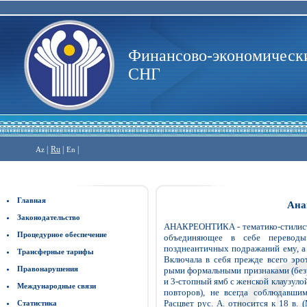
Финансово-экономически
СНГ
|
Ru
|
|
Az
En
Главная
Ана
Законодательство
АНАКРЕОНТИКА - тематико-стилистич.
Процедурное обеспечение
объединяющее в себе переводы 
позднеантичных подражаний ему, а
Трансферные тарифы
Включала в себя прежде всего эрот
Правонарушения
рыми формальными признаками (без
и 3-стопный ямб с женской клаузулой
Международные связи
повторов), не всегда соблюдавши
Расцвет рус. А. относится к 18 в. 
Статистика