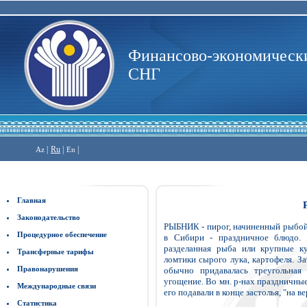
Финансово-экономически
СНГ
|
Ru
|
|
Az
En
Главная
Законодательство
РЫБНИК - пирог, начиненный рыбой. 
Процедурное обеспечение
в Сибири - праздничное блюдо. 
разделанная рыба или крупные к
Трансферные тарифы
ломтики сырого лука, картофеля. За
Правонарушения
обычно придавалась треугольная
угощение. Во мн. р-нах праздничные
Международные связи
его подавали в конце застолья, "на в
Статистика