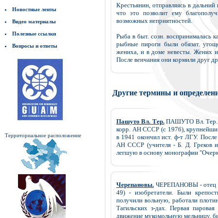
Крестьянин, отправляясь в дальний п
Новостные ленты
что это позволит ему благополуч
возможных неприятностей.
Видео материалы
Полезные ссылки
Рыба в быт. созн. воспринималась к
рыбные пироги были обязат. угоще
Вопросы и ответы
жениха, и в доме невесты. Жених и 
После венчания они кормили друг др
Другие термины и определен
Пашуто Вл. Тер.
ПАШУТО Вл. Тер. (1
корр. АН СССР (с 1976), крупнейший
Территориальное расположение
в 1941 окончил ист. ф-т ЛГУ. Посл
АН СССР (учителя - Б. Д. Греков и
легшую в основу монографии "Очерки
Черепановы.
ЧЕРЕПАНОВЫ - отец Еф
49) - изобретатели. Были крепос
получили вольную, работали плотин
Тагильских з-дах. Первая парова
движение мукомольную мельницу, был