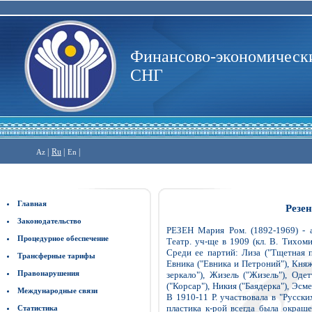
Финансово-экономически
СНГ
|
Ru
|
|
Az
En
Главная
Резе
Законодательство
РЕЗЕН Мария Ром. (1892-1969) - а
Процедурное обеспечение
Театр. уч-ще в 1909 (кл. В. Тихоми
Среди ее партий: Лиза ("Тщетная п
Трансферные тарифы
Евника ("Евника и Петроний"), Княж
Правонарушения
зеркало"), Жизель ("Жизель"), Оде
("Корсар"), Никия ("Баядерка"), Эсм
Международные связи
В 1910-11 Р. участвовала в "Русски
пластика к-рой всегда была окраше
Статистика