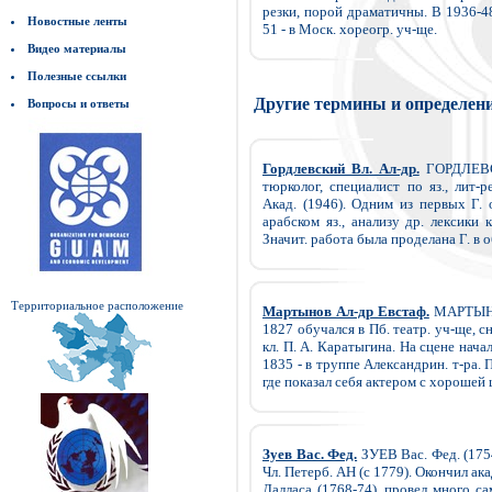
резки, порой драматичны. В 1936-48
Новостные ленты
51 - в Моск. хореогр. уч-ще.
Видео материалы
Полезные ссылки
Другие термины и определен
Вопросы и ответы
Гордлевский Вл. Ал-др.
ГОРДЛЕВСК
тюрколог, специалист по яз., лит-
Акад. (1946). Одним из первых Г. 
арабском яз., анализу др. лексики
Значит. работа была проделана Г. в об
Территориальное расположение
Мартынов Ал-др Евстаф.
МАРТЫНОВ
1827 обучался в Пб. театр. уч-ще, с
кл. П. А. Каратыгина. На сцене нача
1835 - в труппе Александрин. т-ра. 
где показал себя актером с хорошей 
Зуев Вас. Фед.
ЗУЕВ Вас. Фед. (1754
Чл. Петерб. АН (с 1779). Окончил акад
Далласа (1768-74), провел много са