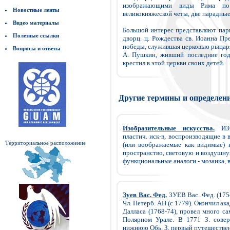
изображающими виды Рима по
Новостные ленты
великокняжеской четы, две парадные 
Видео материалы
Большой интерес представляют парк,
Полезные ссылки
дворц. ц. Рождества св. Иоанна Пр
победы, служившая церковью рыцаря
Вопросы и ответы
А. Пушкин, живший последние год
крестил в этой церкви своих детей.
Другие термины и определен
Изобразительные искусства.
ИЗО
пластич. иск-в, воспроизводящие 
Территориальное расположение
(или воображаемые как видимые) 
пространство, световую и воздушную
функциональные аналоги - мозаика, в
Зуев Вас. Фед.
ЗУЕВ Вас. Фед. (1754
Чл. Петерб. АН (с 1779). Окончил акад
Далласа (1768-74), провел много са
Полярном Урале. В 1771 З. совер
нижнюю Обь. З. первый путешественн