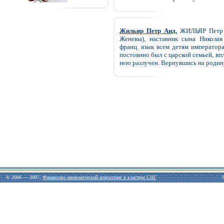
Жильяр Петр Анд.
ЖИЛЬЯР Петр Ан
Женевы), наставник сына Николая 
франц. язык всем детям императора
постоянно был с царской семьей, впл
нею разлучен. Вернувшись на родину
© 2006 — 2007,
Финансово-экономический консалтинг в кластере СНГ