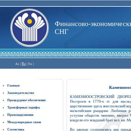
Финансово-экономически
СНГ
|
Ru
|
|
Az
En
Главная
Каменноос
Законодательство
КАМЕННООСТРОВСКИЙ ДВОРЕЦ -
Процедурное обеспечение
Построен в 1770-х гг. для насле
царствование здесь жил польский ко
Трансферные тарифы
мальтийским рыцарям. Любимая ре
Правонарушения
уступая обществ. мнению, вверил 
владели его младший брат вел. кн. М
Международные связи
Во дворце сохранились два парад
Статистика