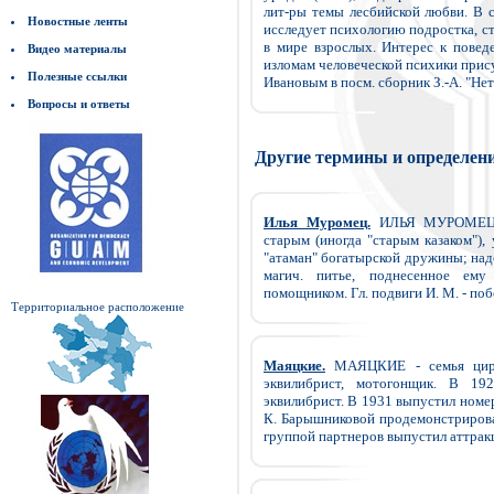
лит-ры темы лесбийской любви. В сб
Новостные ленты
исследует психологию подростка, с
в мире взрослых. Интерес к повед
Видео материалы
изломам человеческой психики прис
Полезные ссылки
Ивановым в посм. сборник З.-А. "Нет!
Вопросы и ответы
Другие термины и определен
Илья Муромец.
ИЛЬЯ МУРОМЕЦ - 
старым (иногда "старым казаком")
"атаман" богатырской дружины; наде
магич. питье, поднесенное ему
помощником. Гл. подвиги И. М. - поб
Территориальное расположение
Маяцкие.
МАЯЦКИЕ - семья цирк.
эквилибрист, мотогонщик. В 19
эквилибрист. В 1931 выпустил номер 
К. Барышниковой продемонстрирова
группой партнеров выпустил аттракц