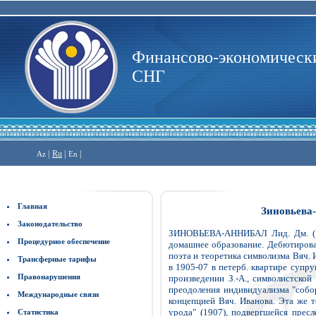
Финансово-экономически
СНГ
|
Ru
|
|
Az
En
Главная
Зиновьева-
Законодательство
ЗИНОВЬЕВА-АННИБАЛ Лид. Дм. (186
Процедурное обеспечение
домашнее образование. Дебютирова
поэта и теоретика символизма Вяч. 
Трансферные тарифы
в 1905-07 в петерб. квартире супр
Правонарушения
произведении З.-А., символистской
преодоления индивидуализма "собор
Международные связи
концепцией Вяч. Иванова. Эта же те
урода" (1907), подвергшейся пресл
Статистика