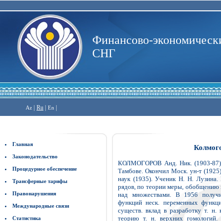
Финансово-экономически
СНГ
|
Ru
|
|
Az
En
Главная
Колмого
Законодательство
КОЛМОГОРОВ Анд. Ник. (1903-87) -
Процедурное обеспечение
Тамбове. Окончил Моск. ун-т (1925).
наук (1935). Ученик Н. Н. Лузина.
Трансферные тарифы
рядов, по теории меры, обобщению 
Правонарушения
над множествами. В 1956 получи
функций неск. переменных функци
Международные связи
существ. вклад в разработку т. н.
теорию т. н. верхних гомологий.
Статистика