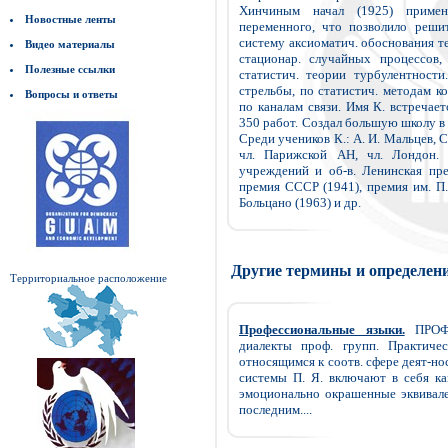
Хинчиным начал (1925) примен
Новостные ленты
переменного, что позволило реши
систему аксиоматич. обоснования те
Видео материалы
стационар. случайных процессов
Полезные ссылки
статистич. теории турбулентност
стрельбы, по статистич. методам 
Вопросы и ответы
по каналам связи. Имя К. встречаетс
350 работ. Создал большую школу в 
Среди учеников К.: А. И. Мальцев, С
чл. Парижской АН, чл. Лондон. К
учреждений и об-в. Ленинская пре
премия СССР (1941), премия им. П.
Больцано (1963) и др.
Другие термины и определен
Территориальное расположение
Профессиональные языки.
ПРОФЕ
диалекты проф. групп. Практичес
относящимся к соотв. сфере деят-нос
системы П. Я. включают в себя ка
эмоционально окрашенные эквивале
последним....