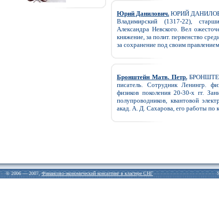
Юрий Данилович.
ЮРИЙ ДАНИЛОВИЧ (
Владимирский (1317-22), стар
Александра Невского. Вел ожесточ
княжение, за полит. первенство сред
за сохранение под своим правлением 
Бронштейн Матв. Петр.
БРОНШТЕЙН
писатель. Сотрудник Ленингр. фи
физиков поколения 20-30-х гг. Зан
полупроводников, квантовой элек
акад. А. Д. Сахарова, его работы по
© 2006 — 2007,
Финансово-экономический консалтинг в кластере СНГ