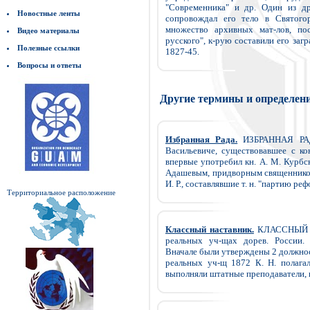
"Современника" и др. Один из др
Новостные ленты
сопровождал его тело в Святого
множество архивных мат-лов, пос
Видео материалы
русского", к-рую составили его за
Полезные ссылки
1827-45.
Вопросы и ответы
Другие термины и определен
Избранная Рада.
ИЗБРАННАЯ РАДА
Васильевиче, существовавшее с кон
впервые употребил кн. А. М. Курбск
Адашевым, придворным священником
И. Р., составлявшие т. н. "партию реф
Территориальное расположение
Классный наставник.
КЛАССНЫЙ НА
реальных уч-щах дорев. России. 
Вначале были утверждены 2 должност
реальных уч-щ 1872 К. Н. полага
выполняли штатные преподаватели, п