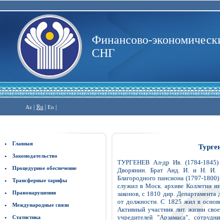
Финансово-экономически
СНГ
|
Ru
|
|
Az
En
Главная
Турге
Законодательство
ТУРГЕНЕВ Ал-др Ив. (1784-1845) -
Процедурное обеспечение
Дворянин. Брат Анд. И. и Н. И. 
Благородного пансиона (1797-1800) 
Трансферные тарифы
служил в Моск. архиве Коллегии ин
Правонарушения
законов, с 1810 дир. Департамента 
от должности. С 1825 жил в основ
Международные связи
Активный участник лит. жизни своей
учредителей "Арзамаса", сотрудн
Статистика