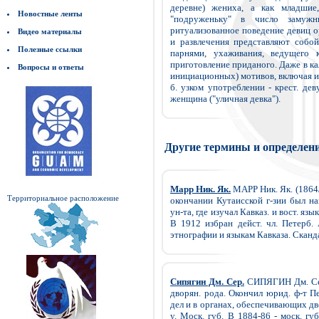
деревне) жениха, а как младши
Новостные ленты
"подруженьку" в число замужн
ритуализованное поведение девиц 
Видео материалы
и развлечения представляют собо
Полезные ссылки
парнями, ухаживания, ведущего к
приготовление приданого. Даже в ка
Вопросы и ответы
инициационных) мотивов, включая и 
б. узком употреблении - крест. дев
женщина ("уличная девка").
Другие термины и определен
Марр Ник. Як.
МАРР Ник. Як. (1864/
Территориальное расположение
окончании Кутаисской г-зии был на
ун-та, где изучал Кавказ. и вост. я
В 1912 избран дейст. чл. Петерб.
этнографии и языкам Кавказа. Сканд
Сипягин Дм. Сер.
СИПЯГИН Дм. Сер.
дворян. рода. Окончил юрид. ф-т Пе
дел и в органах, обеспечивающих д
у. Моск. губ. В 1884-86 - моск. гу