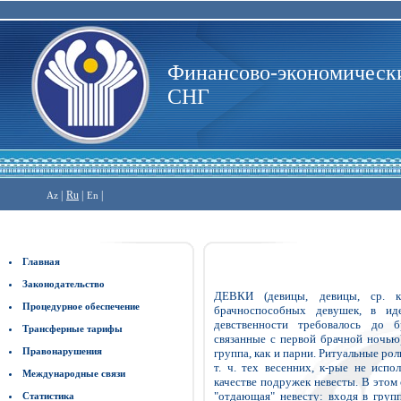
Финансово-экономически
СНГ
|
Ru
|
|
Az
En
Главная
Законодательство
ДЕВКИ (девицы, девицы, ср. кр
Процедурное обеспечение
брачноспособных девушек, в иде
девственности требовалось до б
Трансферные тарифы
связанные с первой брачной ночью)
Правонарушения
группа, как и парни. Ритуальные рол
т. ч. тех весенних, к-рые не испо
Международные связи
качестве подружек невесты. В этом
"отдающая" невесту: входя в груп
Статистика