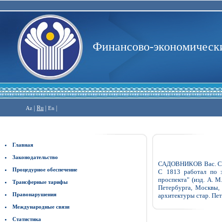
Финансово-экономически
|
Ru
|
|
Az
En
Главная
Законодательство
САДОВНИКОВ Вас. Сем.
Процедурное обеспечение
С 1813 работал по з
проспекта" (изд. А. М
Трансферные тарифы
Петербурга, Москвы,
Правонарушения
архитектуры стар. Пет
Международные связи
Статистика