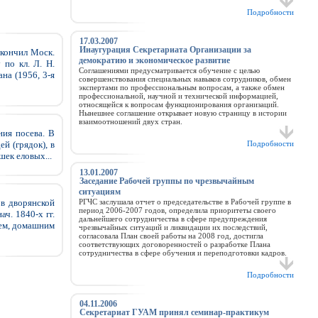
Подробности
17.03.2007
Инаугурация Секретариата Организации за
Окончил Моск.
демократию и экономическое развитие
 по кл. Л. Н.
Соглашениями предусматривается обучение с целью
на (1956, 3-я
совершенствования специальных навыков сотрудников, обмен
экспертами по профессиональным вопросам, а также обмен
профессиональной, научной и технической информацией,
относящейся к вопросам функционирования организаций.
Нынешнее соглашение открывает новую страницу в истории
взаимоотношений двух стран.
ния посева. В
й (грядок), в
Подробности
шек еловых...
13.01.2007
Заседание Рабочей группы по чрезвычайным
ситуациям
в дворянской
РГЧС заслушала отчет о председательстве в Рабочей группе в
период 2006-2007 годов, определила приоритеты своего
ч. 1840-х гг.
дальнейшего сотрудничества в сфере предупреждения
цем, домашним
чрезвычайных ситуаций и ликвидации их последствий,
согласовала План своей работы на 2008 год, достигла
соответствующих договоренностей о разработке Плана
сотрудничества в сфере обучения и переподготовки кадров.
Подробности
04.11.2006
Секретариат ГУАМ принял семинар-практикум