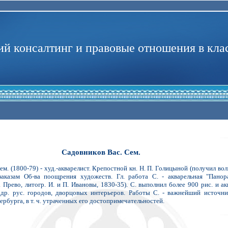
й консалтинг и правовые отношения в кла
Садовников Вас. Сем.
 (1800-79) - худ.-акварелист. Крепостной кн. Н. П. Голицыной (получил вол
аказам Об-ва поощрения художеств. Гл. работа С. - акварельная "Панор
. Прево, литогр. И. и П. Ивановы, 1830-35). С. выполнил более 900 рис. и ак
 др. рус. городов, дворцовых интерьеров. Работы С. - важнейший источни
ербурга, в т. ч. утраченных его достопримечательностей.