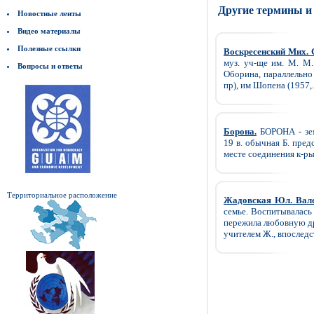
Другие термины и
Новостные ленты
Видео материалы
Полезные ссылки
Воскресенский Мих. 
муз. уч-ще им. М. М.
Вопросы и ответы
Оборина, параллельно
пр), им Шопена (1957,.
Борона.
БОРОНА - земл
19 в. обычная Б. пред
месте соединения к-рых
Территориальное расположение
Жадовская Юл. Вале
семье. Воспитывалась 
пережила любовную дра
учителем Ж., впоследст