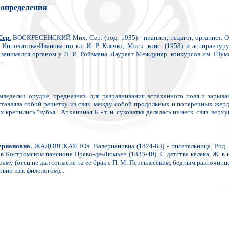
 определения
Сер.
ВОСКРЕСЕНСКИЙ Мих. Сер. (род. 1935) - пианист, педагог, органист. 
 Ипполитова-Иванова по кл. И. Р. Клячко, Моск. конс. (1958) и аспирантуру
 занимался органом у Л. И. Ройзмана. Лауреат Междунар. конкурсов им. Шума
..
едельч. орудие, предназнач. для разравнивания вспаханного поля и зарыва
ставляла собой решетку из связ. между собой продольных и поперечных жерде
 крепились "зубья". Архаичная Б. - т. н. суковатка делалась из неск. связ. верху
риановна.
ЖАДОВСКАЯ Юл. Валериановна (1824-83) - писательница. Род. 
в Костромском пансионе Прево-де-Люмьен (1833-40). С детства калека, Ж. в на
му (отец не дал согласие на ее брак с П. М. Перевлесским, бедным разночин
вии изв. филологом)....