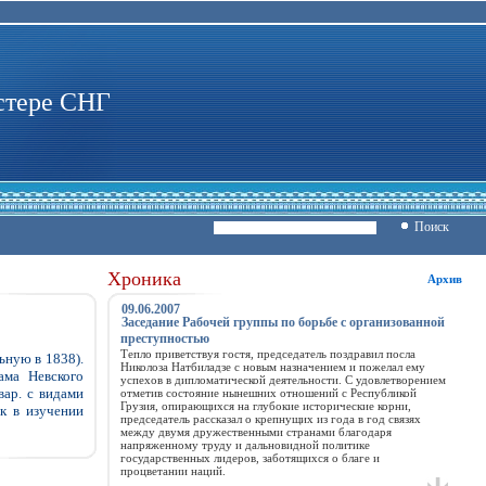
стере СНГ
Поиск
Хроника
Архив
09.06.2007
Заседание Рабочей группы по борьбе с организованной
преступностью
Тепло приветствуя гостя, председатель поздравил посла
ьную в 1838).
Николоза Натбиладзе с новым назначением и пожелал ему
ама Невского
успехов в дипломатической деятельности. С удовлетворением
вар. с видами
отметив состояние нынешних отношений с Республикой
Грузия, опирающихся на глубокие исторические корни,
к в изучении
председатель рассказал о крепнущих из года в год связях
между двумя дружественными странами благодаря
напряженному труду и дальновидной политике
государственных лидеров, заботящихся о благе и
процветании наций.