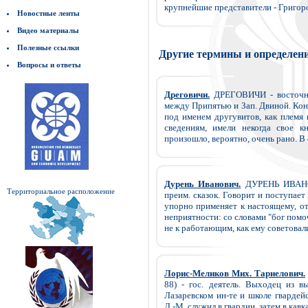
крупнейшие представители - Григоро
Новостные ленты
Видео материалы
Полезные ссылки
Другие термины и определен
Вопросы и ответы
Дреговичи.
ДРЕГОВИЧИ - восточнос
между Припятью и Зап. Двиной. Кон
под именем другувитов, как племя 
сведениям, имели некогда свое к
произошло, вероятно, очень рано. В о
Дурень Иванович.
ДУРЕНЬ ИВАНОВ
Территориальное расположение
преим. сказок. Говорит и поступает
упорно применяет к настоящему, от
неприятности: со словами "бог помоч
не к работающим, как ему советовали,
Лорис-Меликов Мих. Тариелович.
88) - гос. деятель. Выходец из в
Лазаревском ин-те и школе гвардей
Л.-М. служил в гвардии, затем в кав