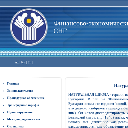
Финансово-экономически
СНГ
|
Ru
|
|
Az
En
Главная
Натура
Законодательство
НАТУРАЛЬНАЯ ШКОЛА - термин, возн
Процедурное обеспечение
Булгарина. В рец. на "Физиологи
Булгарин назвал эти издания "новой,
Трансферные тарифы
что должно изображать природу без 
Правонарушения
янв.). Он хотел дискредитировать 
Белинский (март, апр. 1846) писал,
Международные связи
новому лит. движению как реали
рассматривается как обозначение пе
Статистика