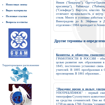
Никия ("Баядерка"), Одетта-Одил
Новостные ленты
красавица"), Раймонда ("Раймо
("Сильфида"). Виртуоз. классич. б
Видео материалы
отличают музыкальность и внутр.
Полезные ссылки
стиля. Много и успешно работала с
Виноградова до Б. Эйфмана и Д.
Вопросы и ответы
отделения с 1984 преподает в Ленингр
Другие термины и определен
Комитеты и общества грамотнос
ГРАМОТНОСТИ В РОССИИ - обществ
целью развитие нач. образования в
Территориальное расположение
1845; постепенно установил связь 
учителей. В 1895 преобразован в 
просвещения. В 1861 образован...
"Праздное время в пользу употре
УПОТРЕБЛЁННОЕ" - первый ежен
типографии Сухопутного шляхетного 
на средства сочинителей. Они же б
1759 по июль 1760. Группа "сочините