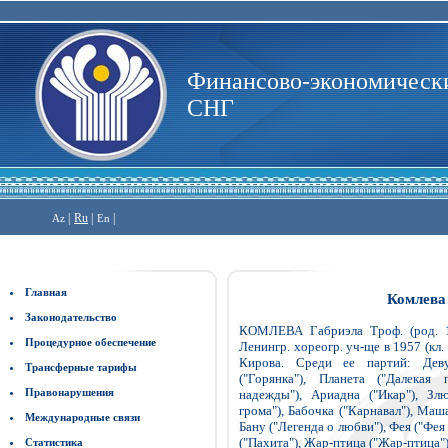
Финансово-экономически
СНГ
|
Ru
|
|
Az
En
Главная
Комлева
Законодательство
КОМЛЕВА Габриэла Троф. (род. 19
Процедурное обеспечение
Ленингр. хореогр. уч-ще в 1957 (кл.
Кирова. Среди ее партий: Деву
Трансферные тарифы
("Горянка"), Планета ("Далекая 
Правонарушения
надежды"), Ариадна ("Икар"), Зл
грома"), Бабочка ("Карнавал"), Маш
Международные связи
Бану ("Легенда о любви"), Фея ("Фея
("Пахита"), Жар-птица ("Жар-птица"
Статистика