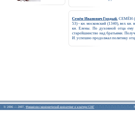
Семён Иванович Гордый.
СЕМЁН (
53) - кн. московский (1340), вел. кн
кн. Елены. По духовной отца ему
старейшинство над братьями. Получи
И. успешно продолжал политику отц
© 2006 — 2007,
Финансово-экономический консалтинг в кластере СНГ