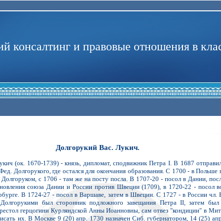
й консалтинг и правовые отношения в кла
Долгорукий Вас. Лукич.
ч (ок. 1670-1739) - князь, дипломат, сподвижник Петра I. В 1687 отправи
 Фед. Долгорукого, где остался для окончания образования. С 1700 - в Польше 
. Долгоруком, с 1706 - там же на посту посла. В 1707-20 - посол в Дании, пос
новления союза Дании и России против Швеции (1709), в 1720-22 - посол 
рбурге. В 1724-27 - посол в Варшаве, затем в Швеции. С 1727 - в России чл. 
. Долгорукими был сторонник подложного завещания Петра II, затем был
престол герцогини Курляндской Анны Иоанновны, сам отвез "кондиции" в Мит
сать их. В Москве 9 (20) апр. 1730 назначен Сиб. губернатором, 14 (25) ап