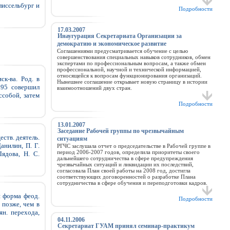
лиссельбург и
Подробности
17.03.2007
Инаугурация Секретариата Организации за
демократию и экономическое развитие
Соглашениями предусматривается обучение с целью
совершенствования специальных навыков сотрудников, обмен
экспертами по профессиональным вопросам, а также обмен
профессиональной, научной и технической информацией,
относящейся к вопросам функционирования организаций.
ск-ва. Род. в
Нынешнее соглашение открывает новую страницу в истории
1895 совершил
взаимоотношений двух стран.
ссобой, затем
Подробности
13.01.2007
Заседание Рабочей группы по чрезвычайным
ств. деятель.
ситуациям
анилин, П. Г.
РГЧС заслушала отчет о председательстве в Рабочей группе в
период 2006-2007 годов, определила приоритеты своего
ядова, Н. С.
дальнейшего сотрудничества в сфере предупреждения
чрезвычайных ситуаций и ликвидации их последствий,
согласовала План своей работы на 2008 год, достигла
соответствующих договоренностей о разработке Плана
сотрудничества в сфере обучения и переподготовки кадров.
 форма феод.
Подробности
 позже, чем в
ян. перехода,
04.11.2006
Секретариат ГУАМ принял семинар-практикум