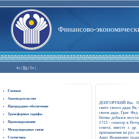
Финансово-экономически
|
Ru
|
|
Az
En
Главная
Законодательство
ДОЛГОРУКИЙ Вас. Луки
Процедурное обеспечение
свите своего дяди Як.
своем дяде, Григ. Фед
Трансферные тарифы
битвы добился восста
Правонарушения
1723 - сенатор в Пете
совета, вместе с др
Международные связи
приглашения на рус. 
Анну Иоанновну подпи
Статистика