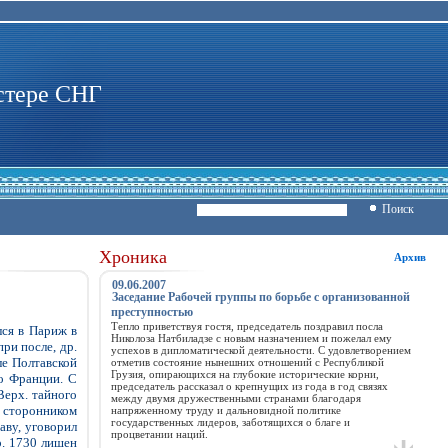
стере СНГ
Поиск
Хроника
Архив
09.06.2007
Заседание Рабочей группы по борьбе с организованной
преступностью
Тепло приветствуя гостя, председатель поздравил посла
лся в Париж в
Николоза Натбиладзе с новым назначением и пожелал ему
при после, др.
успехов в дипломатической деятельности. С удовлетворением
ле Полтавской
отметив состояние нынешних отношений с Республикой
Грузия, опирающихся на глубокие исторические корни,
во Франции. С
председатель рассказал о крепнущих из года в год связях
Верх. тайного
между двумя дружественными странами благодаря
 сторонником
напряженному труду и дальновидной политике
государственных лидеров, заботящихся о благе и
аву, уговорил
процветании наций.
р. 1730 лишен