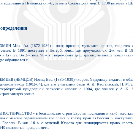
ан в деревню в Пензенскую губ., затем в Соловецкий мон. В 1739 вывезен в Ш
 определения
МИН Мих. Ал. (1872-1936) - поэт, прозаик, музыкант, критик, теоретик и
 семье. В 1891 поступил в Петерб. конс., где проучился ок. 2-х лет. В 
и Египет. Во 2-й пол. 90-х гг. переживает дух. кризис, пытается покончить 
где обращается к...
МЦЕВ (НЕМЦОВ) Иосиф Вас. (1885-1939) - хоровой дирижер, педагог и обще
альном уч-ще (1902-04), где его учителями были А. Д. Кастальский, Н. М. Д
етербургской придворной певческой капелле с 1904, где учился у А. К. Л
ыграл важную роль в...
ПОСТНИЧЕСТВО - в большинстве стран Европы последняя и наиб. жесткая
на с максим. ограничением его полит. и гражд. прав. В России К. наступило
. Европы. В кон. 16 в. с отменой Юрьева дня ликвидируется право кресть
49 полностью прикрепляет...