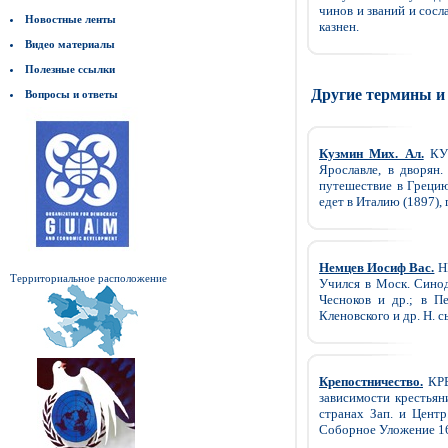
чинов и званий и сосл
Новостные ленты
казнен.
Видео материалы
Полезные ссылки
Другие термины и
Вопросы и ответы
Кузмин Мих. Ал.
КУЗ
Ярославле, в дворян.
путешествие в Грецию 
едет в Италию (1897), 
Немцев Иосиф Вас.
НЕ
Территориальное расположение
Учился в Моск. Синод
Чесноков и др.; в П
Кленовского и др. Н. с
Крепостничество.
КРЕ
зависимости крестьяни
странах Зап. и Центр
Соборное Уложение 16