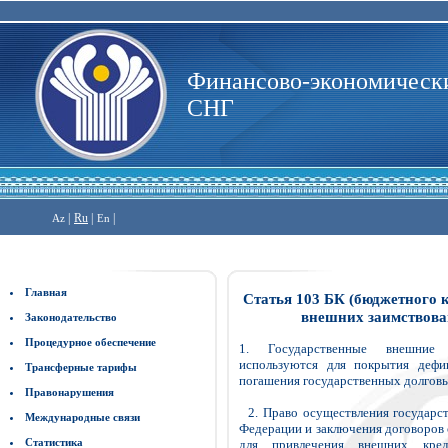
Финансово-экономически
СНГ
|
Ru
|
|
Az
En
Главная
Статья 103 БК (бюджетного 
внешних заимствова
Законодательство
Процедурное обеспечение
1. Государственные внешние 
используются для покрытия дефи
Трансферные тарифы
погашения государственных долговы
Правонарушения
2. Право осуществления государс
Международные связи
Федерации и заключения договоров 
Статистика
для привлечения внешних кред