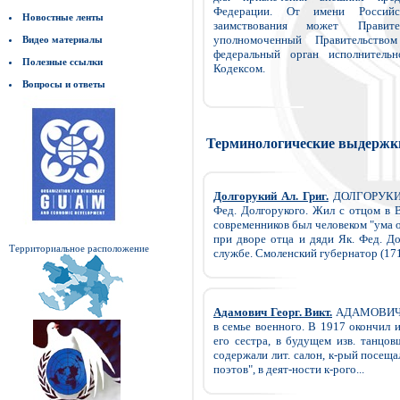
Федерации. От имени Российс
Новостные ленты
заимствования может Правит
уполномоченный Правительство
Видео материалы
федеральный орган исполнитель
Полезные ссылки
Кодексом.
Вопросы и ответы
Терминологические выдержк
Долгорукий Ал. Григ.
ДОЛГОРУКИЙ А
Фед. Долгорукого. Жил с отцом в В
современников был человеком "ума 
при дворе отца и дяди Як. Фед. Д
Территориальное расположение
службе. Смоленский губернатор (1713)
Адамович Георг. Викт.
АДАМОВИЧ Гео
в семье военного. В 1917 окончил ис
его сестра, в будущем изв. танцов
содержали лит. салон, к-рый посеща
поэтов", в деят-ности к-рого...